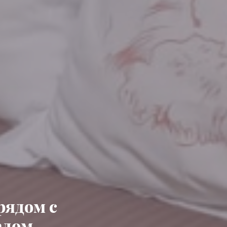
рядом с
адом