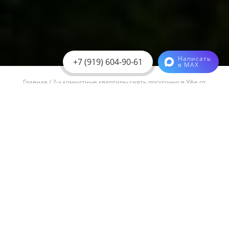
Написать
+7 (919) 604-90-61
в MAX
Главная
/
2-х комнатные квартиры снять посуточно в Уфе от
собственника
Снять квартиры
1 комнатные
2-х комнатные
Центр
Проспект Октября
Зеленая роща
Снять апартаменты
Апар-отель
Квартира на час
Романтическая подсветка
Стандарт