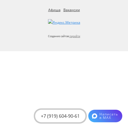
Афиша
Вакансии
Создание сайтов
перейти
Главная
Однокомнатные
квартиры
Двухкомнатные
квартиры
Квартиры
с
почасовой
оплатой
Апартаменты
Написать
Квартиры
+7 (919) 604-90-61
в MAX
на